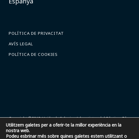
Espanya
POLÍTICA DE PRIVACITAT
AVÍS LEGAL
POLÍTICA DE COOKIES
Copyright ©2018, Unión de Iglesias Adventistas del Séptimo Día
Utilitzem galetes per a oferir-te la millor experiència en la
en España.
nostra web.
C/ Fernando Rey 3, Pozuelo de Alarcón, 28223, Madrid, España. |
Podeu esbrinar més sobre quines galetes estem utilitzant o
917-377-737