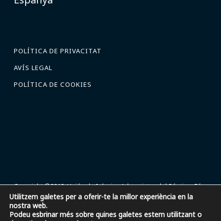
POLÍTICA DE PRIVACITAT
AVÍS LEGAL
POLÍTICA DE COOKIES
Copyright ©2018, Unión de Iglesias Adventistas del Séptimo Día
Utilitzem galetes per a oferir-te la millor experiència en la
en España.
nostra web.
C/ Fernando Rey 3, Pozuelo de Alarcón, 28223, Madrid, España. |
Podeu esbrinar més sobre quines galetes estem utilitzant o
917-377-737